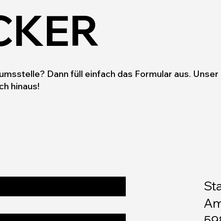
CKER
msstelle? Dann füll einfach das Formular aus. Unser 
ch hinaus!
St
Am
59