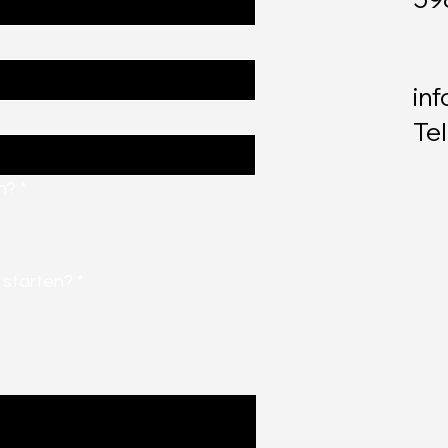
in
Tel
h?
*
 starten?
*