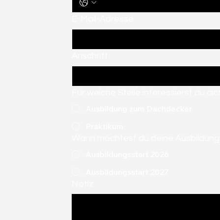
E-Mail-Adresse
Anschrift
Für welche Stelle interessierst du dic
Ausbildung zum Dachdecker
Praktikum
Wann möchtest du deine Ausbildung
Ausbildungsstart 2026
Ausbildungsstart 2027
Notiz