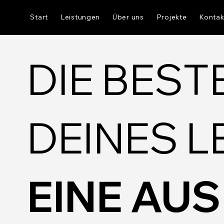
Start
Leistungen
Über uns
Projekte
Kontak
DIE BES
DEINES L
EINE AU